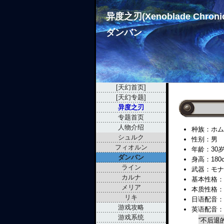
异度之刃(Xenoblade Chroni
ダンバン
[天幻首页]
[天幻专题]
异度之刃
专题首页
人物介绍
种族：ホム
シュルク
性别：男
フィオルン
年龄：30
ダンバン
身高：180
ライン
武器：モナド
カルナ
基本性格：
メリア
本质性格：
リキ
日语配音：堀川
游戏攻略
英语配音：Ru
游戏系统
“不后退