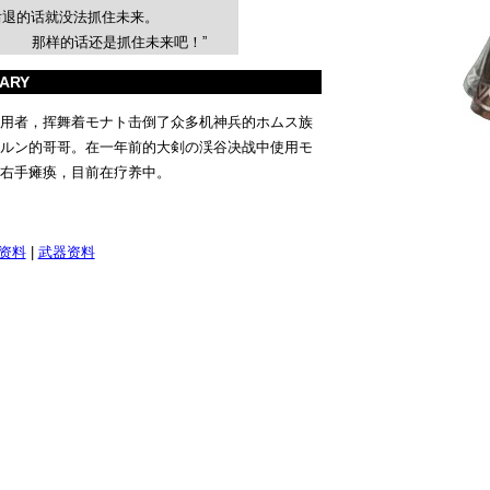
后退的话就没法抓住未来。
那样的话还是抓住未来吧！”
ARY
用者，挥舞着モナト击倒了众多机神兵的ホムス族
ルン的哥哥。在一年前的大剣の渓谷决战中使用モ
右手瘫痪，目前在疗养中。
资料
|
武器资料