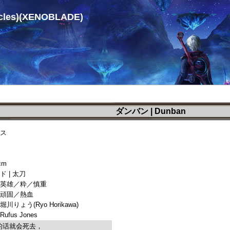
cles)(XENOBLADE)
ダンバン | Dunban
ス
岁
cm
 | 太刀
英雄／粋／慎重
頑固／熱血
りょう(Ryo Horikawa)
fus Jones
的话就会死去，