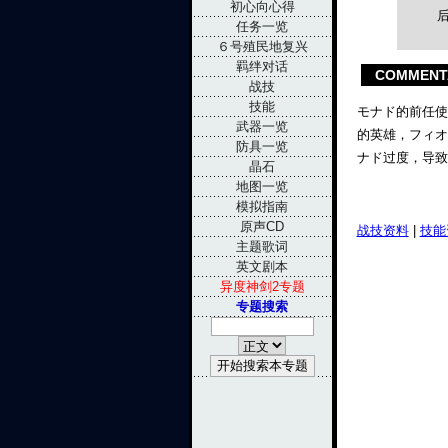
初心向心得
任务一览
６号殖民地复兴
羁绊对话
COMMENT
战技
技能
モナド的前任使
武器一览
的英雄，フィオ
防具一览
ナド过度，导致
晶石
地图一览
模拟指南
原声CD
战技资料
|
技能
主题歌词
英文剧本
异度神剑2专题
专题搜索